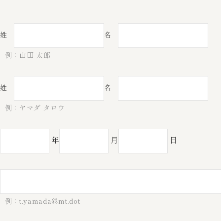
姓
名
例：山田 太郎
姓
名
例：ヤマダ タロウ
年
月
日
例：t.yamada@mt.dot